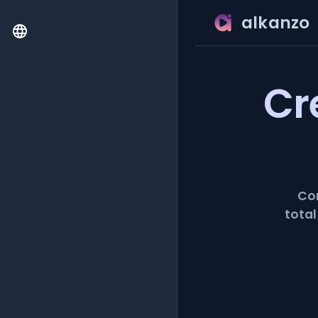
alkanzo
Cr
Con
total