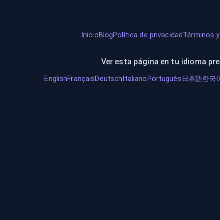
Inicio
Blog
Política de privacidad
Términos y
Ver esta página en tu idioma pre
English
Français
Deutsch
Italiano
Português
日本語
한국